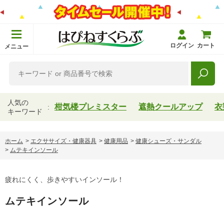
ログイン
カート
メニュー
人気の
柑気楼プレミスター
遮熱クールアップ
衣
キーワード
ホーム
>
エクササイズ・健康器具
>
健康用品
>
健康シューズ・サンダル
>
ムテキインソール
疲れにくく、歩きやすいインソール！
ムテキインソール