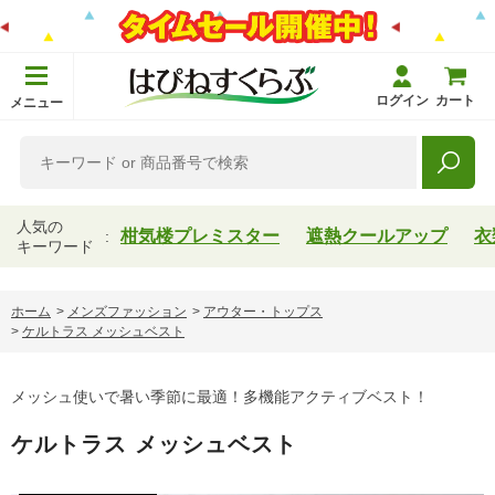
ログイン
カート
メニュー
人気の
柑気楼プレミスター
遮熱クールアップ
衣
キーワード
ホーム
>
メンズファッション
>
アウター・トップス
>
ケルトラス メッシュベスト
メッシュ使いで暑い季節に最適！多機能アクティブベスト！
ケルトラス メッシュベスト