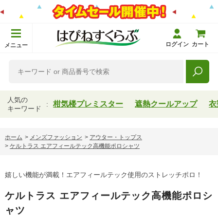
ログイン
カート
メニュー
人気の
柑気楼プレミスター
遮熱クールアップ
衣
キーワード
ホーム
>
メンズファッション
>
アウター・トップス
>
ケルトラス エアフィールテック高機能ポロシャツ
嬉しい機能が満載！エアフィールテック使用のストレッチポロ！
ケルトラス エアフィールテック高機能ポロシ
ャツ