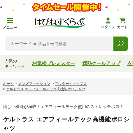
ログイン
カート
メニュー
人気の
柑気楼プレミスター
遮熱クールアップ
衣
キーワード
ホーム
>
メンズファッション
>
アウター・トップス
>
ケルトラス エアフィールテック高機能ポロシャツ
嬉しい機能が満載！エアフィールテック使用のストレッチポロ！
ケルトラス エアフィールテック高機能ポロシ
ャツ