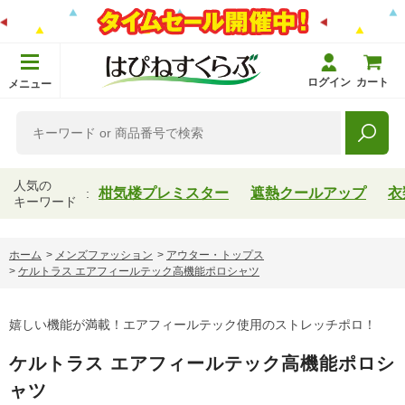
ログイン
カート
メニュー
人気の
柑気楼プレミスター
遮熱クールアップ
衣
キーワード
ホーム
>
メンズファッション
>
アウター・トップス
>
ケルトラス エアフィールテック高機能ポロシャツ
嬉しい機能が満載！エアフィールテック使用のストレッチポロ！
ケルトラス エアフィールテック高機能ポロシ
ャツ