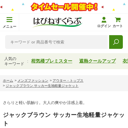
ログイン
カート
メニュー
人気の
柑気楼プレミスター
遮熱クールアップ
衣
キーワード
ホーム
>
メンズファッション
>
アウター・トップス
>
ジャックブラウン サッカー生地軽量ジャケット
さらりと軽い肌触り。大人の爽やか涼感上着。
ジャックブラウン サッカー生地軽量ジャケッ
ト