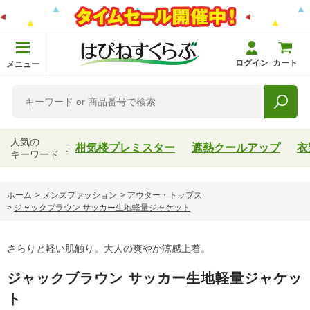
ログイン
カート
メニュー
人気の
柑気楼プレミスター
遮熱クールアップ
衣
キーワード
ホーム
>
メンズファッション
>
アウター・トップス
>
ジャックブラウン サッカー生地軽量ジャケット
さらりと軽い肌触り。大人の爽やか涼感上着。
ジャックブラウン サッカー生地軽量ジャケッ
ト