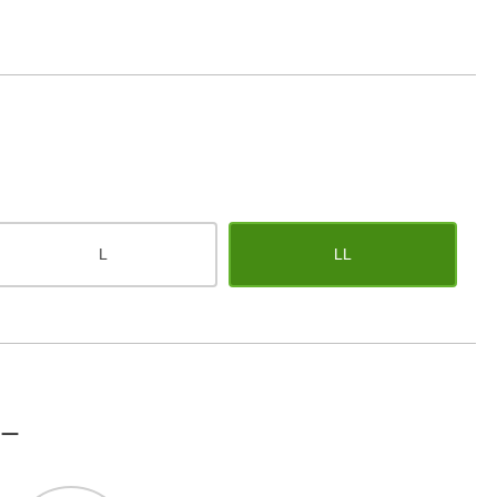
L
LL
レー