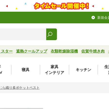
新規会
ミスター
遮熱クールアップ
衣類乾燥除湿機
佐賀牛焼き肉
容
家具
生
寝具
キッチン
メ
インテリア
しじら織り多ポケットベスト