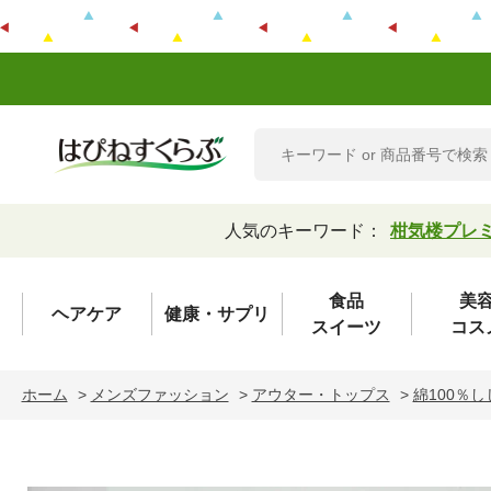
人気のキーワード：
柑気楼プレ
食品
美
ヘアケア
健康・サプリ
スイーツ
コス
ホーム
>
メンズファッション
>
アウター・トップス
>
綿100％