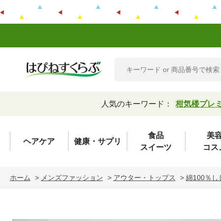
人気のキーワード：
柑気楼プレ
食品
美
ヘアケア
健康・サプリ
スイーツ
コス
ホーム
>
メンズファッション
>
アウター・トップス
>
綿100％