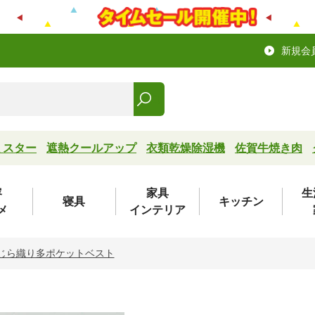
新規会
ミスター
遮熱クールアップ
衣類乾燥除湿機
佐賀牛焼き肉
容
家具
生
寝具
キッチン
メ
インテリア
しじら織り多ポケットベスト