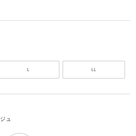
L
LL
ージュ