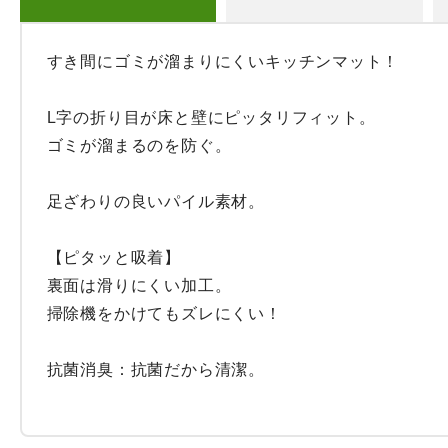
すき間にゴミが溜まりにくいキッチンマット！

L字の折り目が床と壁にピッタリフィット。

ゴミが溜まるのを防ぐ。

足ざわりの良いパイル素材。

【ピタッと吸着】

裏面は滑りにくい加工。

掃除機をかけてもズレにくい！

抗菌消臭：抗菌だから清潔。