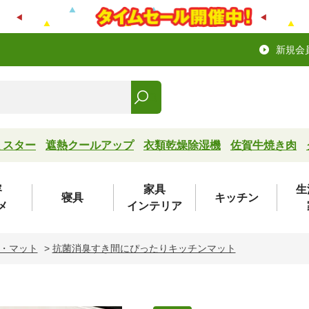
新規会
ミスター
遮熱クールアップ
衣類乾燥除湿機
佐賀牛焼き肉
容
家具
生
寝具
キッチン
メ
インテリア
・マット
>
抗菌消臭すき間にぴったりキッチンマット