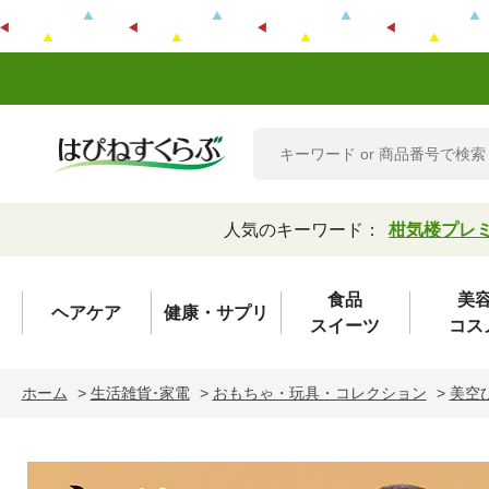
人気のキーワード：
柑気楼プレ
食品
美
ヘアケア
健康・サプリ
スイーツ
コス
ホーム
>
生活雑貨･家電
>
おもちゃ・玩具・コレクション
>
美空