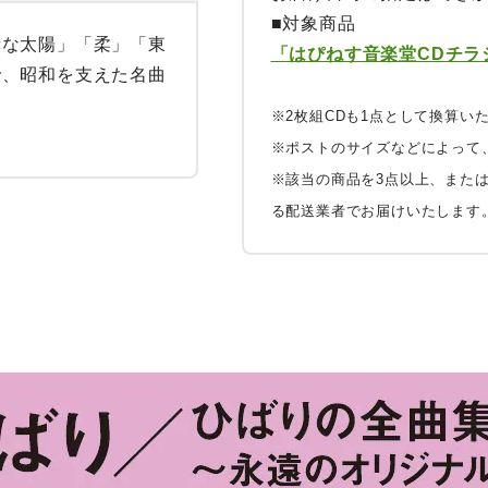
赤な太陽」「柔」「東
「はぴねす音楽堂CDチラシ
で、昭和を支えた名曲
※2枚組CDも1点として換算い
※ポストのサイズなどによって
※該当の商品を3点以上、また
る配送業者でお届けいたします