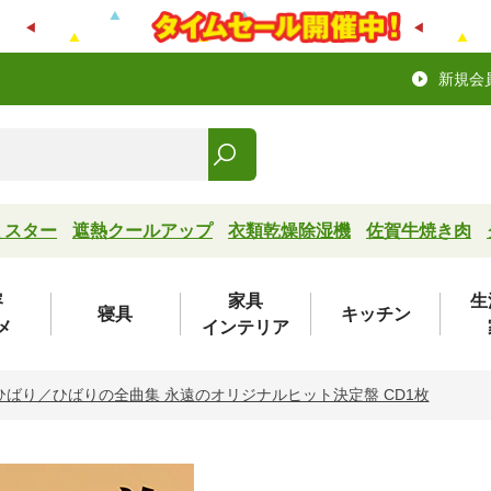
新規会
ミスター
遮熱クールアップ
衣類乾燥除湿機
佐賀牛焼き肉
容
家具
生
寝具
キッチン
メ
インテリア
ひばり／ひばりの全曲集 永遠のオリジナルヒット決定盤 CD1枚