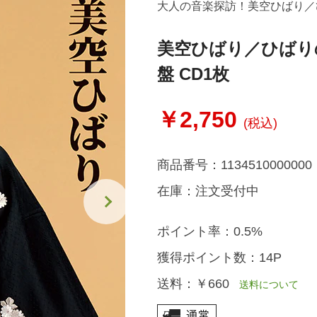
大人の音楽探訪！美空ひばり／
美空ひばり／ひばり
盤 CD1枚
￥2,750
(税込)
商品番号：
1134510000000
在庫：
注文受付中
ポイント率：
0.5%
獲得ポイント数：
14P
送料：
￥660
送料について