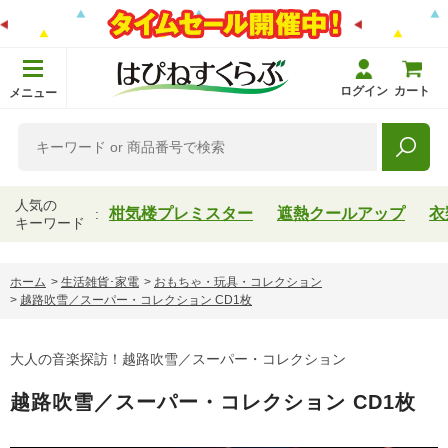
ログイン
カート
メニュー
人気の
柑気楼プレミスター
遮熱クールアップ
衣
キーワード
ホーム
>
生活雑貨･家電
>
おもちゃ・玩具・コレクション
>
越路吹雪／スーパー・コレクション CD1枚
大人の音楽探訪！越路吹雪／スーパー・コレクション
越路吹雪／スーパー・コレクション CD1枚