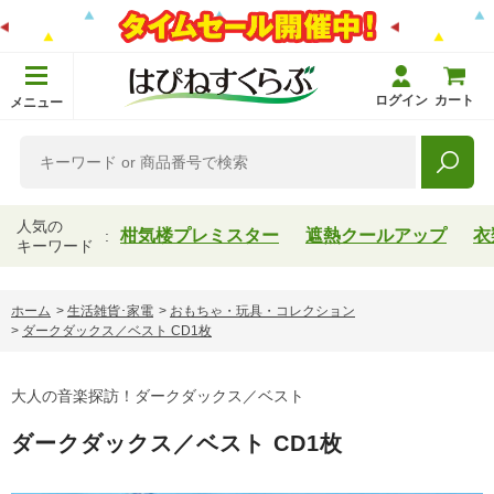
ログイン
カート
メニュー
人気の
柑気楼プレミスター
遮熱クールアップ
衣
キーワード
ホーム
>
生活雑貨･家電
>
おもちゃ・玩具・コレクション
>
ダークダックス／ベスト CD1枚
大人の音楽探訪！ダークダックス／ベスト
ダークダックス／ベスト CD1枚