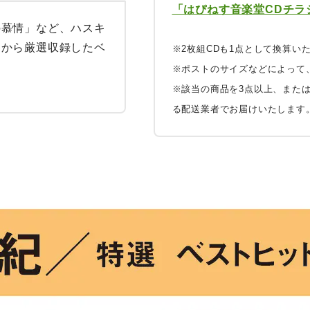
「はぴねす音楽堂CDチラシ
の慕情」など、ハスキ
々から厳選収録したベ
※2枚組CDも1点として換算い
※ポストのサイズなどによって
※該当の商品を3点以上、また
る配送業者でお届けいたします