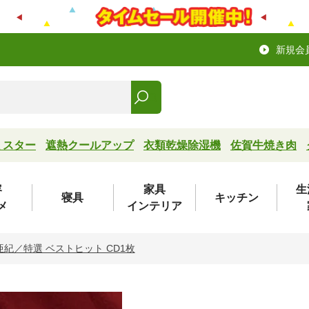
新規会
ミスター
遮熱クールアップ
衣類乾燥除湿機
佐賀牛焼き肉
容
家具
生
寝具
キッチン
メ
インテリア
亜紀／特選 ベストヒット CD1枚