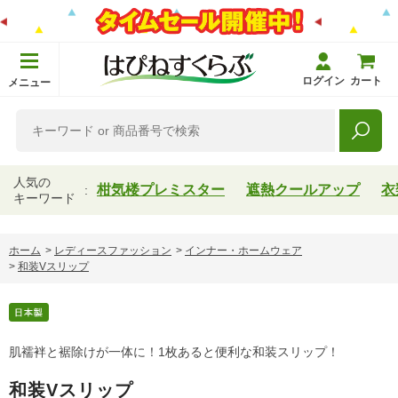
ログイン
カート
メニュー
人気の
柑気楼プレミスター
遮熱クールアップ
衣
キーワード
ホーム
>
レディースファッション
>
インナー・ホームウェア
>
和装Vスリップ
肌襦袢と裾除けが一体に！1枚あると便利な和装スリップ！
和装Vスリップ