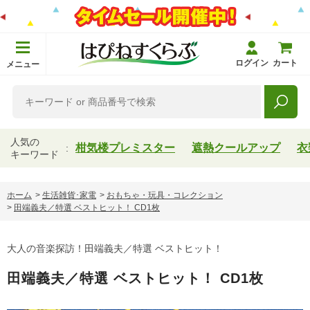
ログイン
カート
メニュー
人気の
柑気楼プレミスター
遮熱クールアップ
衣
キーワード
ホーム
>
生活雑貨･家電
>
おもちゃ・玩具・コレクション
>
田端義夫／特選 ベストヒット！ CD1枚
大人の音楽探訪！田端義夫／特選 ベストヒット！
田端義夫／特選 ベストヒット！ CD1枚