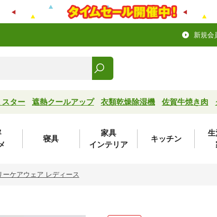
新規会
ミスター
遮熱クールアップ
衣類乾燥除湿機
佐賀牛焼き肉
容
家具
生
寝具
キッチン
メ
インテリア
リーケアウェア レディース