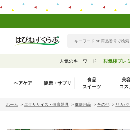
人気のキーワード：
柑気楼プレ
食品
美
ヘアケア
健康・サプリ
スイーツ
コス
ホーム
>
エクササイズ・健康器具
>
健康用品
>
その他
>
リカバ