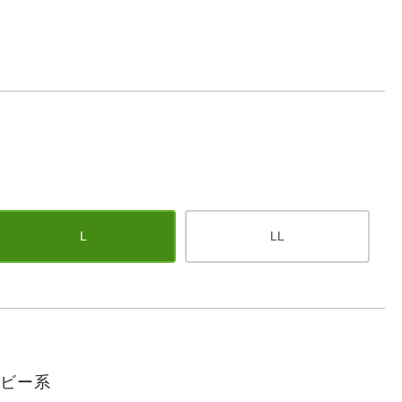
L
LL
イビー系