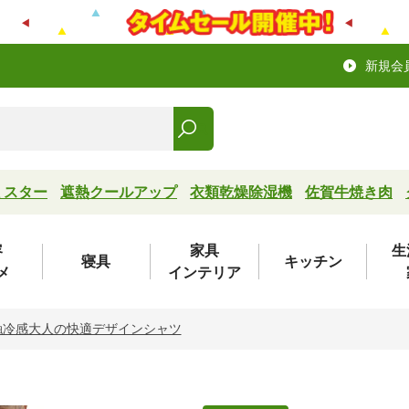
新規会
ミスター
遮熱クールアップ
衣類乾燥除湿機
佐賀牛焼き肉
容
家具
生
寝具
キッチン
メ
インテリア
触冷感大人の快適デザインシャツ