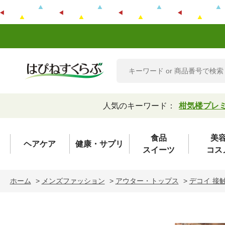
人気のキーワード：
柑気楼プレ
食品
美
ヘアケア
健康・サプリ
スイーツ
コス
ホーム
>
メンズファッション
>
アウター・トップス
>
デコイ 接