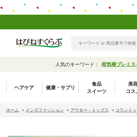
人気のキーワード：
柑気楼プレミス
食品
美
ヘアケア
健康・サプリ
スイーツ
コス
ホーム
>
メンズファッション
>
アウター・トップス
>
コラントッ