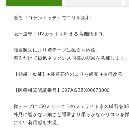
着る〈コラントッテ〉でコリを緩和！

吸汗速乾・UVカットも叶える高機能ポロ。

独自製法により襟テープに磁石を内蔵。

着るだけで磁気ネックレス同様の効果を発揮します。
【効果・効能】●装着部位のコリを緩和 ●血行改善

【医療機器認証番号】307AGBZX00078000

襟テープに150ミリテスラのフェライト永久磁石を8個
外見に響かない細さと通常より柔らかなシリコンを
にくい着用感を実現。
