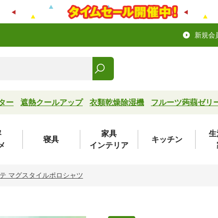
新規会
ター
遮熱クールアップ
衣類乾燥除湿機
フルーツ蒟蒻ゼリ
容
家具
生
寝具
キッチン
メ
インテリア
テ マグスタイルポロシャツ