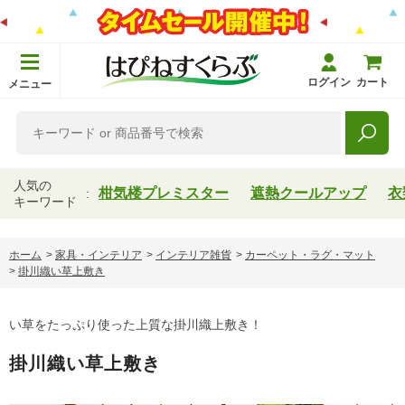
ログイン
カート
メニュー
人気の
柑気楼プレミスター
遮熱クールアップ
衣
キーワード
ホーム
>
家具・インテリア
>
インテリア雑貨
>
カーペット・ラグ・マット
>
掛川織い草上敷き
い草をたっぷり使った上質な掛川織上敷き！
掛川織い草上敷き