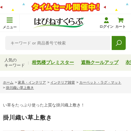
ログイン
カート
メニュー
人気の
柑気楼プレミスター
遮熱クールアップ
衣
キーワード
ホーム
>
家具・インテリア
>
インテリア雑貨
>
カーペット・ラグ・マット
>
掛川織い草上敷き
い草をたっぷり使った上質な掛川織上敷き！
掛川織い草上敷き