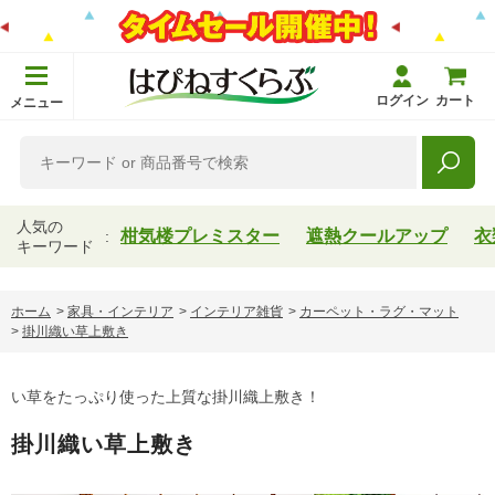
ログイン
カート
メニュー
人気の
柑気楼プレミスター
遮熱クールアップ
衣
キーワード
ホーム
>
家具・インテリア
>
インテリア雑貨
>
カーペット・ラグ・マット
>
掛川織い草上敷き
い草をたっぷり使った上質な掛川織上敷き！
掛川織い草上敷き