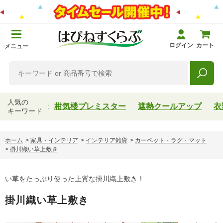
ログイン
カート
メニュー
人気の
柑気楼プレミスター
遮熱クールアップ
衣
キーワード
ホーム
>
家具・インテリア
>
インテリア雑貨
>
カーペット・ラグ・マット
>
掛川織い草上敷き
い草をたっぷり使った上質な掛川織上敷き！
掛川織い草上敷き