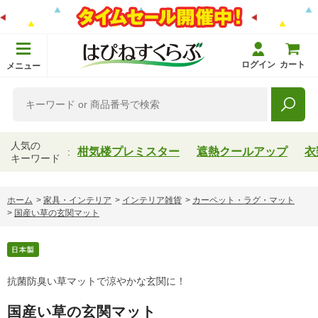
ログイン
カート
メニュー
人気の
柑気楼プレミスター
遮熱クールアップ
衣
キーワード
ホーム
>
家具・インテリア
>
インテリア雑貨
>
カーペット・ラグ・マット
>
国産い草の玄関マット
抗菌防臭い草マットで涼やかな玄関に！
国産い草の玄関マット