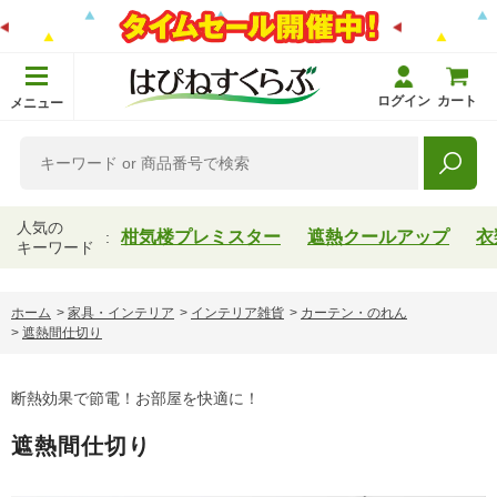
ログイン
カート
メニュー
人気の
柑気楼プレミスター
遮熱クールアップ
衣
キーワード
ホーム
>
家具・インテリア
>
インテリア雑貨
>
カーテン・のれん
>
遮熱間仕切り
断熱効果で節電！お部屋を快適に！
遮熱間仕切り