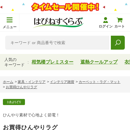
ログイン
カート
メニュー
人気の
柑気楼プレミスター
遮熱クールアップ
衣
キーワード
ホーム
>
家具・インテリア
>
インテリア雑貨
>
カーペット・ラグ・マット
>
お買得ひんやりラグ
ひんやり素材で心地よく節電！
お買得ひんやりラグ