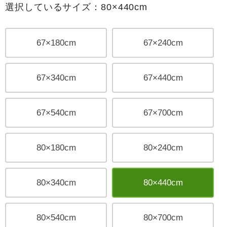
選択しているサイズ：80×440cm
67×180cm
67×240cm
67×340cm
67×440cm
67×540cm
67×700cm
80×180cm
80×240cm
80×340cm
80×440cm
80×540cm
80×700cm