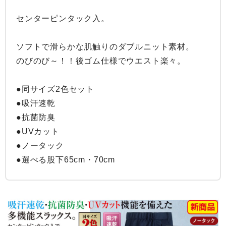
センターピンタック入。

ソフトで滑らかな肌触りのダブルニット素材。

のびのび～！！後ゴム仕様でウエスト楽々。

●同サイズ2色セット

●吸汗速乾

●抗菌防臭

●UVカット

●ノータック

●選べる股下65cm・70cm