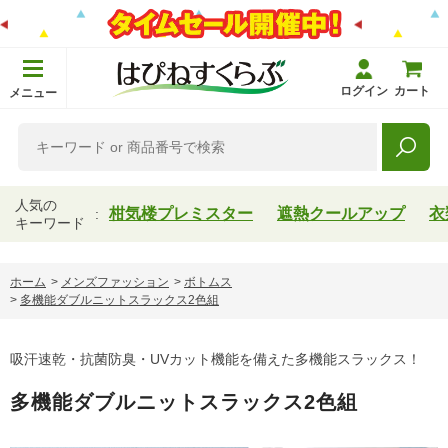
ログイン
カート
メニュー
人気の
柑気楼プレミスター
遮熱クールアップ
衣
キーワード
ホーム
>
メンズファッション
>
ボトムス
>
多機能ダブルニットスラックス2色組
吸汗速乾・抗菌防臭・UVカット機能を備えた多機能スラックス！
多機能ダブルニットスラックス2色組