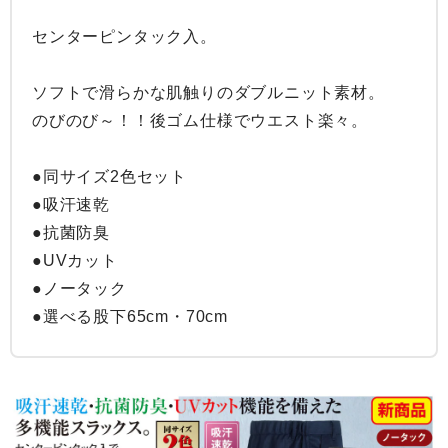
センターピンタック入。

ソフトで滑らかな肌触りのダブルニット素材。

のびのび～！！後ゴム仕様でウエスト楽々。

●同サイズ2色セット

●吸汗速乾

●抗菌防臭

●UVカット

●ノータック

●選べる股下65cm・70cm