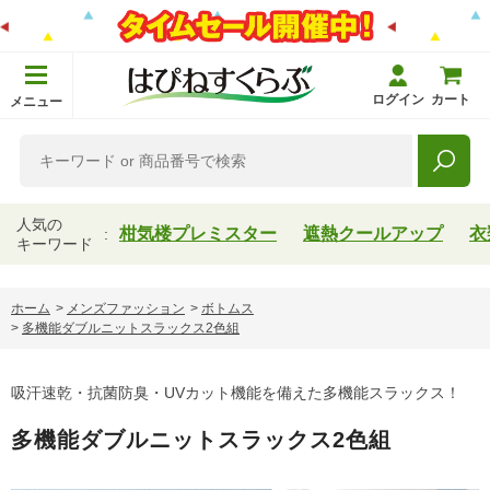
ログイン
カート
メニュー
人気の
柑気楼プレミスター
遮熱クールアップ
衣
キーワード
ホーム
>
メンズファッション
>
ボトムス
>
多機能ダブルニットスラックス2色組
吸汗速乾・抗菌防臭・UVカット機能を備えた多機能スラックス！
多機能ダブルニットスラックス2色組