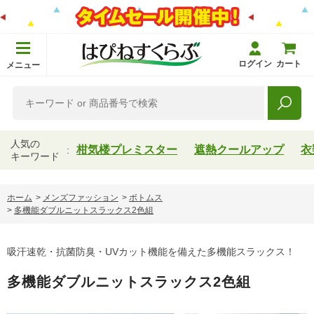
ログイン
カート
メニュー
人気の
柑気楼プレミスター
遮熱クールアップ
衣
キーワード
ホーム
>
メンズファッション
>
ボトムス
>
多機能ダブルニットスラックス2色組
吸汗速乾・抗菌防臭・UVカット機能を備えた多機能スラックス！
多機能ダブルニットスラックス2色組