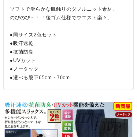
ソフトで滑らかな肌触りのダブルニット素材。

のびのび～！！後ゴム仕様でウエスト楽々。

●同サイズ2色セット

●吸汗速乾

●抗菌防臭

●UVカット

●ノータック

●選べる股下65cm・70cm