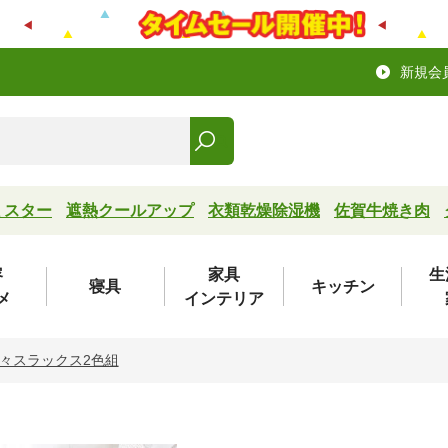
新規会
ミスター
遮熱クールアップ
衣類乾燥除湿機
佐賀牛焼き肉
容
家具
生
寝具
キッチン
メ
インテリア
々スラックス2色組