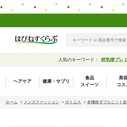
人気のキーワード：
柑気楼プレ
食品
美
ヘアケア
健康・サプリ
スイーツ
コス
ホーム
>
メンズファッション
>
ボトムス
>
多機能ダブルニット楽