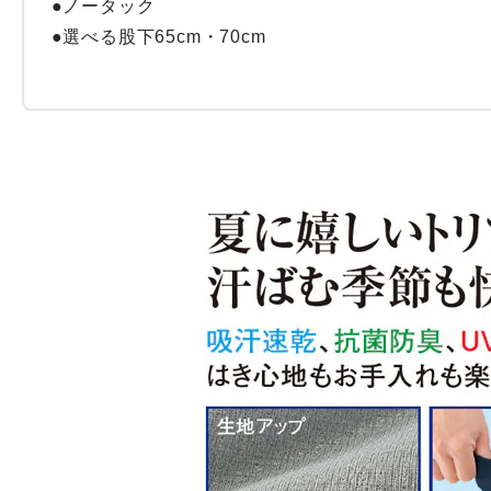
●ノータック

●選べる股下65cm・70cm