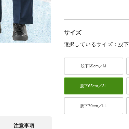
サイズ
選択しているサイズ：股下6
股下65cm／M
股下65cm／3L
股下70cm／LL
注意事項