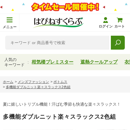
ログイン
カート
メニュー
人気の
柑気楼プレミスター
遮熱クールアップ
衣
キーワード
ホーム
>
メンズファッション
>
ボトムス
>
多機能ダブルニット楽々スラックス2色組
夏に嬉しいトリプル機能！汗ばむ季節も快適な楽々スラックス！
多機能ダブルニット楽々スラックス2色組