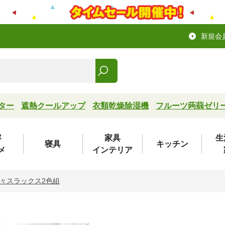
新規会
ター
遮熱クールアップ
衣類乾燥除湿機
フルーツ蒟蒻ゼリ
容
家具
生
寝具
キッチン
メ
インテリア
々スラックス2色組