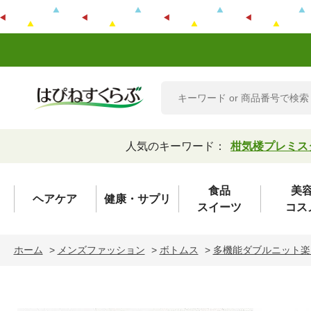
人気のキーワード：
柑気楼プレミス
食品
美
ヘアケア
健康・サプリ
スイーツ
コス
ホーム
>
メンズファッション
>
ボトムス
>
多機能ダブルニット楽