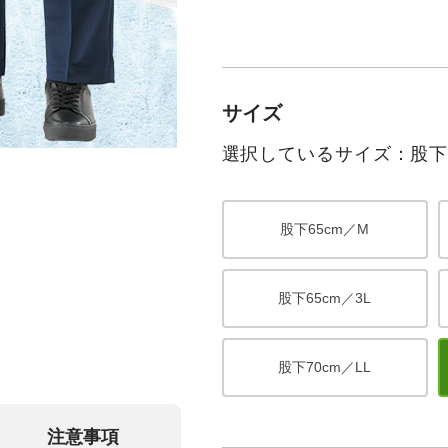
サイズ
選択しているサイズ：股下7
股下65cm／M
股下65cm／3L
股下70cm／LL
注意事項