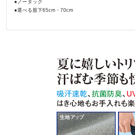
●ノータック

●選べる股下65cm・70cm