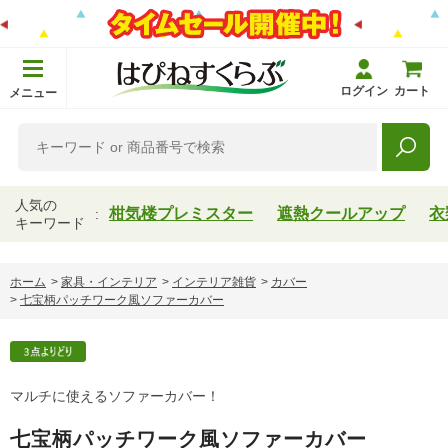
ログイン
カート
メニュー
人気の
柑気楼プレミスター
遮熱クールアップ
衣
キーワード
ホーム
>
家具・インテリア
>
インテリア雑貨
>
カバー
>
七宝柄パッチワーク風ソファーカバー
マルチに使えるソファーカバー！
七宝柄パッチワーク風ソファーカバー