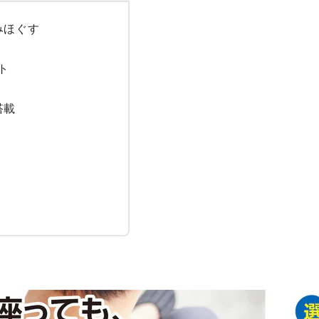
ほぐす



載
