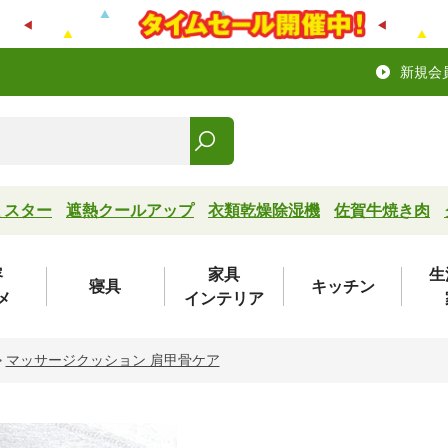
新規会
ミスター
遮熱クールアップ
衣類乾燥除湿機
佐賀牛焼き肉
容
家具
生
寝具
キッチン
メ
インテリア
>
マッサージクッション 肩甲骨ケア