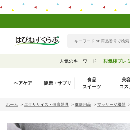
人気のキーワード：
柑気楼プレ
食品
美
ヘアケア
健康・サプリ
スイーツ
コス
ホーム
>
エクササイズ・健康器具
>
健康用品
>
マッサージ機器