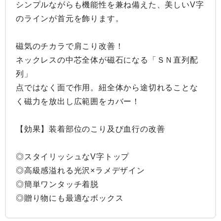
シンプルながらも機能性を兼ね備えた、美しいV字
のラインが首元を飾ります。

磁気のチカラで肩こり改善！

ネックレスの中芯全体が磁石になる「ＳＮ直列配
列」

点ではなく面で作用。紐全体から途切れることな
く磁力を放出し広範囲をカバー！

【効果】装着部位のこり及び血行の改善

◎スタイリッシュなV字トップ

◎高級感溢れる光沢×ラメデザイン

◎簡単ワンタッチ着脱

◎贈り物にも最適なボックス