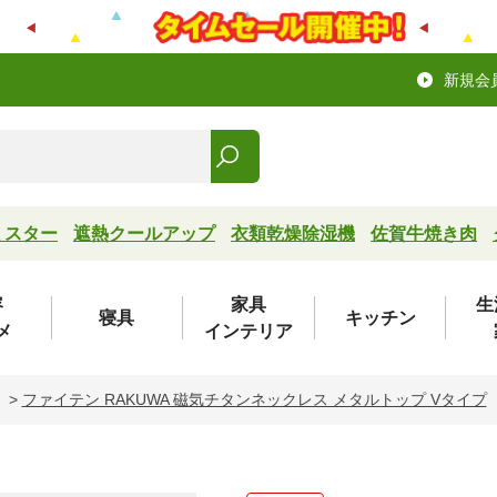
新規会
ミスター
遮熱クールアップ
衣類乾燥除湿機
佐賀牛焼き肉
容
家具
生
寝具
キッチン
メ
インテリア
>
ファイテン RAKUWA 磁気チタンネックレス メタルトップ Vタイプ