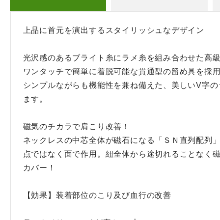
上品に首元を演出するスタイリッシュなデザイン

光沢感のあるブライト糸にラメ糸を組み合わせた高級
ワンタッチで簡単に着脱可能な貫通型の留め具を採用
シンプルながらも機能性を兼ね備えた、美しいV字の
ます。

磁気のチカラで肩こり改善！

ネックレスの中芯全体が磁石になる「ＳＮ直列配列」
点ではなく面で作用。紐全体から途切れることなく
カバー！

【効果】装着部位のこり及び血行の改善
