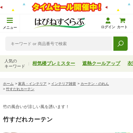
ログイン
カート
メニュー
人気の
柑気楼プレミスター
遮熱クールアップ
衣
キーワード
ホーム
>
家具・インテリア
>
インテリア雑貨
>
カーテン・のれん
>
竹すだれカーテン
竹の風合いが涼しい風を誘います！
竹すだれカーテン