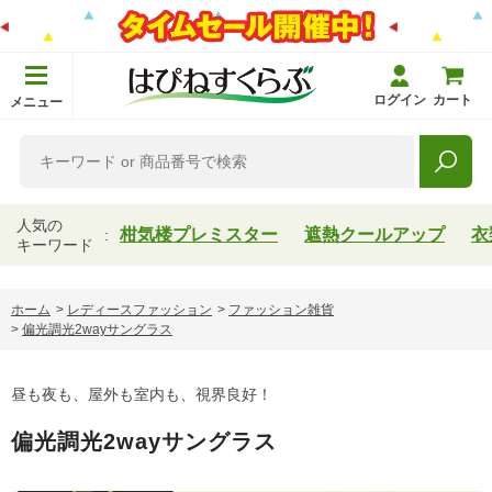
ログイン
カート
メニュー
人気の
柑気楼プレミスター
遮熱クールアップ
衣
キーワード
ホーム
>
レディースファッション
>
ファッション雑貨
>
偏光調光2wayサングラス
昼も夜も、屋外も室内も、視界良好！
偏光調光2wayサングラス