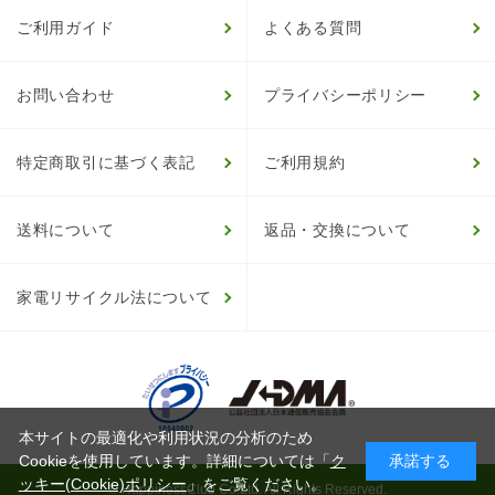
ご利用ガイド
よくある質問
お問い合わせ
プライバシーポリシー
特定商取引に基づく表記
ご利用規約
送料について
返品・交換について
家電リサイクル法について
本サイトの最適化や利用状況の分析のため
Cookieを使用しています。詳細については「
ク
承諾する
ッキー(Cookie)ポリシー
」をご覧ください。
© HappinessClub Co.Ltd. All Rights Reserved.