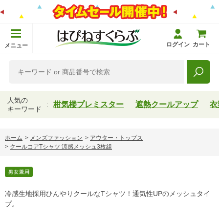
ログイン
カート
メニュー
人気の
柑気楼プレミスター
遮熱クールアップ
衣
キーワード
ホーム
>
メンズファッション
>
アウター・トップス
>
クールコアTシャツ 涼感メッシュ3枚組
冷感生地採用ひんやりクールなTシャツ！通気性UPのメッシュタイ
プ。