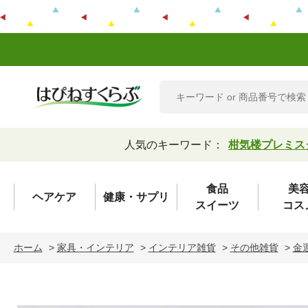
人気のキーワード：
柑気楼プレミス
食品
美
ヘアケア
健康・サプリ
スイーツ
コス
ホーム
>
家具・インテリア
>
インテリア雑貨
>
その他雑貨
>
金