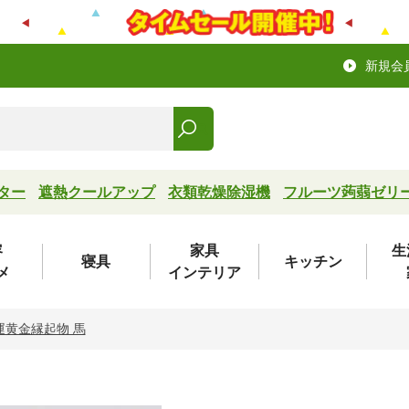
新規会
ター
遮熱クールアップ
衣類乾燥除湿機
フルーツ蒟蒻ゼリ
容
家具
生
寝具
キッチン
メ
インテリア
運黄金縁起物 馬