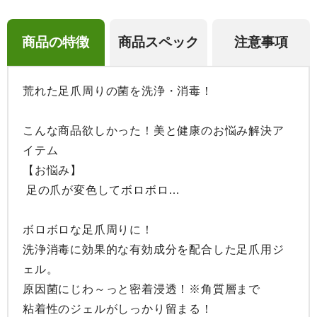
商品の特徴
商品スペック
注意事項
荒れた足爪周りの菌を洗浄・消毒！

こんな商品欲しかった！美と健康のお悩み解決ア
イテム

【お悩み】

 足の爪が変色してボロボロ…

ボロボロな足爪周りに！

洗浄消毒に効果的な有効成分を配合した足爪用ジ
ェル。

原因菌にじわ～っと密着浸透！※角質層まで

粘着性のジェルがしっかり留まる！
