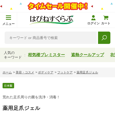
ログイン
カート
メニュー
人気の
柑気楼プレミスター
遮熱クールアップ
衣
キーワード
ホーム
>
美容・コスメ
>
ボディケア
>
フットケア
>
薬用足爪ジェル
荒れた足爪周りの菌を洗浄・消毒！
薬用足爪ジェル