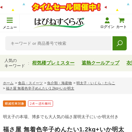
ログイン
カート
メニュー
人気の
柑気楼プレミスター
遮熱クールアップ
衣
キーワード
ホーム
>
食品・スイーツ
>
魚介類・海産物
>
明太子・いくら・たらこ
>
福さ屋 無着色辛子めんたい1.2kg+いか明太
明太子の本場、博多でも大人気の福さ屋明太子にいか明太付き
福さ屋 無着色辛子めんたい1.2kg+いか明太