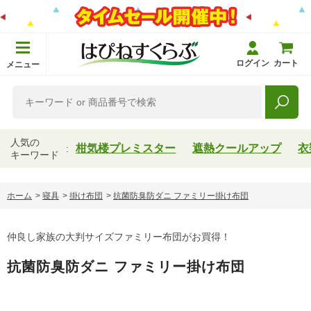
ログイン
カート
メニュー
人気の
柑気楼プレミスター
遮熱クールアップ
衣
キーワード
ホーム
>
寝具
>
掛け布団
>
抗菌防臭防ダニ ファミリー掛け布団
仲良し家族の大判サイズファミリー布団がお買得！
抗菌防臭防ダニ ファミリー掛け布団