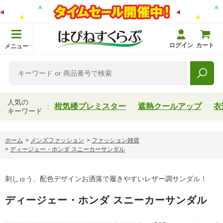
ログイン
カート
メニュー
人気の
柑気楼プレミスター
遮熱クールアップ
衣
キーワード
ホーム
>
メンズファッション
>
ファッション雑貨
>
ディージェー・ホンダ スニーカーサンダル
刺しゅう、配色デザインお洒落で履きやすいレザー調サンダル！
ディージェー・ホンダ スニーカーサンダル