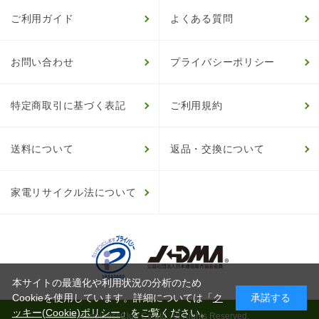
ご利用ガイド
よくある質問
お問い合わせ
プライバシーポリシー
特定商取引に基づく表記
ご利用規約
送料について
返品・交換について
家電リサイクル法について
本サイトの最適化や利用状況の分析のため
Cookieを使用しています。詳細については「
ク
承諾する
ッキー(Cookie)ポリシー
」をご覧ください。
© HappinessClub Co.Ltd. All Rights Reserved.