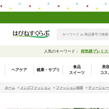
人気のキーワード：
柑気楼プレミス
食品
美
ヘアケア
健康・サプリ
スイーツ
コス
ホーム
>
メンズファッション
>
ファッション雑貨
>
ディージェー