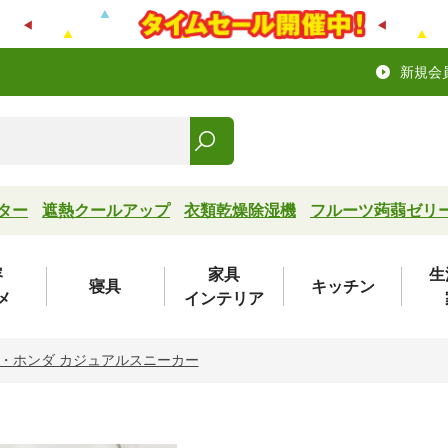
新規会
ター
遮熱クールアップ
衣類乾燥除湿機
フルーツ蒟蒻ゼリ
容
家具
生
寝具
キッチン
メ
インテリア
・ホンダ カジュアルスニーカー