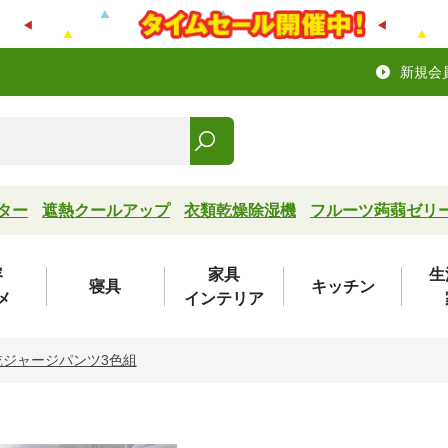
新規会
ター
遮熱クールアップ
衣類乾燥除湿機
フルーツ蒟蒻ゼリ
容
家具
生
寝具
キッチン
メ
インテリア
乾ジャージパンツ3色組