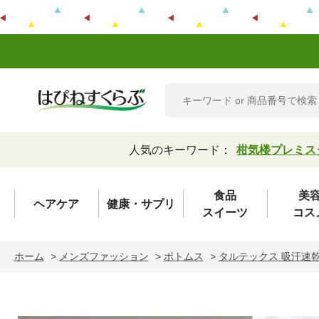
人気のキーワード：
柑気楼プレミス
食品
美
ヘアケア
健康・サプリ
スイーツ
コス
ホーム
>
メンズファッション
>
ボトムス
>
タルテックス 吸汗速