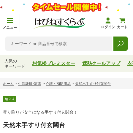
ログイン
カート
メニュー
人気の
柑気楼プレミスター
遮熱クールアップ
衣
キーワード
ホーム
>
生活雑貨･家電
>
介護・補助用品
>
天然木手すり付玄関台
昇り降りが安全になる手すり付玄関台！
天然木手すり付玄関台