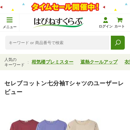
ログイン
カート
メニュー
人気の
柑気楼プレミスター
遮熱クールアップ
衣
キーワード
セレブコットン七分袖Tシャツのユーザーレ
ビュー