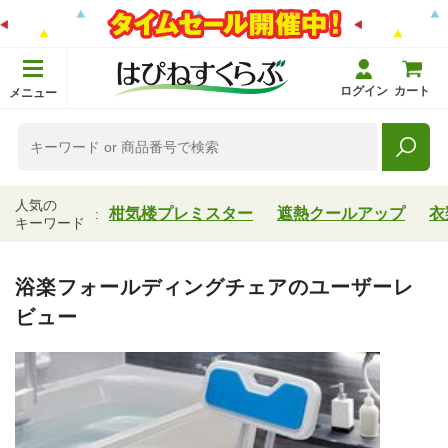
ログイン
カート
メニュー
人気の
柑気楼プレミスター
遮熱クールアップ
衣
キーワード
浴楽フォールディングチェアのユーザーレ
ビュー